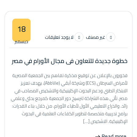
18
غير مصنف
لا يوجد تعليقات
ديسمبر
خطوة جديدة للتعاون فى مجال الأورام في مصر
فخورون بالإعلان عن توقيع مذكرة تفاهم بين الجمعية المصرية
لأمراض السرطان (ECS) وشركة آبڤي (AbbVie)، بهدف تعزيز
الابتكار الطبي ودعم البحوث الإكلينيكية والتشخيص المصاحب في
مصر. تأتي هذه الشراكة لترسيخ دور الجمعية كمرجع بحثي وعلمي
رائد، والذراع التعليمي الأول لأطباء الأورام، من خلال: بناء القدرات:
برامج تدريبية متخصصة لتطوير الكفاءات العلمية في البحوث
الإكلينيكية. التشخيص […]
Read more