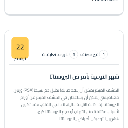
22
غير مصنف
لا يوجد تعليقات
نوفمبر
شهر التوعية بأمراض البروستاتا
الكشف المبكر يمكن أن ينقذ حياتك! تحليل دم بسيط (PSA) ورنين
مغناطيسي يمكن أن يساعدان في الكشف المبكر عن أورام
البروستاتا. إذا كانت النتيجة عالية، لا داعي للقلق، فقد تكون
لأسباب مختلفة مثل التهاب أو حجم البروستاتا كبير.
#شهر_التوعية_بأمراض_البروستاتا