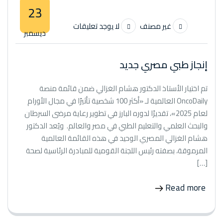
23
غير مصنف
لا يوجد تعليقات
ديسمبر
إنجاز طبي مصري جديد
تم اختيار الأستاذ الدكتور هشام الغزالي ضمن قائمة منصة
OncoDaily العالمية لـ «أكثر 100 شخصية تأثيرًا في مجال الأورام
لعام 2025»، تقديرًا لدوره البارز في تطوير رعاية مرضى السرطان
والبحث العلمي والتعليم الطبي في مصر والعالم. ​ ويُعد الدكتور
هشام الغزالي المصري الوحيد في هذه القائمة العالمية
المرموقة، بصفته رئيس اللجنة القومية للمبادرة الرئاسية لصحة
[…]
Read more