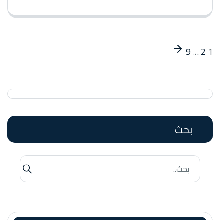
9
…
2
1
بحث