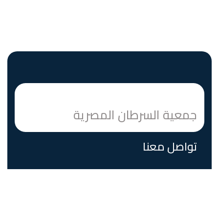
جمعية السرطان المصرية
تواصل معنا
عمارة رقم 7 شارع متحف المنيل القاهرة، مصر
الرمز البريدي 11553
البريد الالكتروني:
Egyptiancancersociety@gmail.com