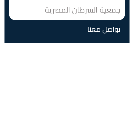
جمعية السرطان المصرية
تواصل معنا
عمارة رقم 7 شارع متحف المنيل القاهرة، مصر
الرمز البريدي 11553
البريد الالكتروني:
Egyptiancancersociety@gmail.com
روابط هامة
الرئيسية
من نحن